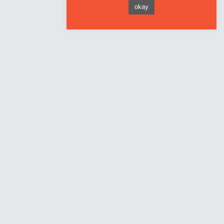
okay
:: Kontakt Cartell
Waldenburger Str. 63a
09116 Chemnitz
Fon: 0371/ 355030
Fax: 0371/ 3550314
Email: info@cartell.de
:: Schnellnavigation
Start
Agentur
Kontakt
AGBs