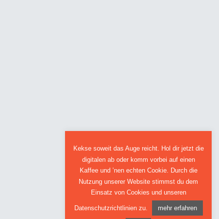
Kekse soweit das Auge reicht. Hol dir jetzt die
digitalen ab oder komm vorbei auf einen
Kaffee und ’nen echten Cookie. Durch die
Nutzung unserer Website stimmst du dem
Einsatz von Cookies und unseren
Datenschutzrichtlinien zu.
mehr erfahren